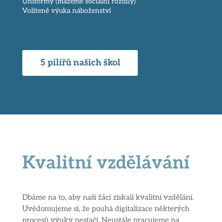
Uniformy (mažeme sociální rozdíly)
Voliteně výuka náboženství
5 pilířů našich škol
Kvalitní vzdělávání
Dbáme na to, aby naši žáci získali kvalitní vzdělání.
Uvědomujeme si, že pouhá digitalizace některých
procesů výuky nestačí. Neustále pracujeme na